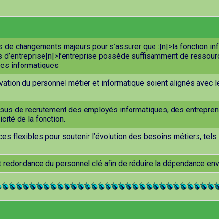
rs de changements majeurs pour s’assurer que :|n|>la fonction 
fs d’entreprise|n|>l’entreprise possède suffisamment de ressour
ives informatiques
tion du personnel métier et informatique soient alignés avec le
essus de recrutement des employés informatiques, des entreprene
cité de la fonction.
s flexibles pour soutenir l’évolution des besoins métiers, tels q
y ait redondance du personnel clé afin de réduire la dépendance e