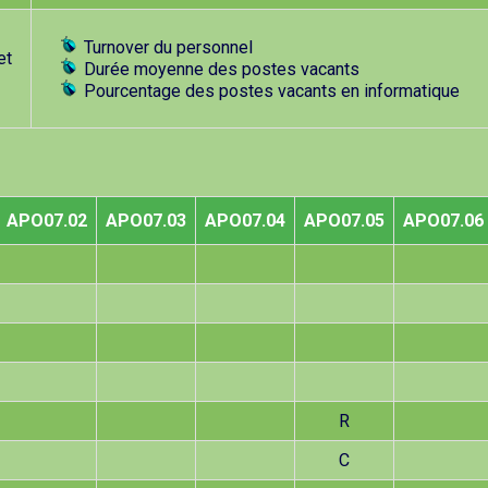
Turnover du personnel
et
Durée moyenne des postes vacants
Pourcentage des postes vacants en informatique
APO07.02
APO07.03
APO07.04
APO07.05
APO07.06
R
C