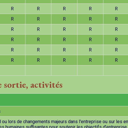
R
R
R
R
R
R
R
R
R
R
R
R
R
R
R
R
R
R
R
R
R
R
R
R
R
R
R
R
R
R
sortie, activités
s
 ou lors de changements majeurs dans l'entreprise ou sur les e
es humaines suffisantes pour soutenir les objectifs d’entreprise