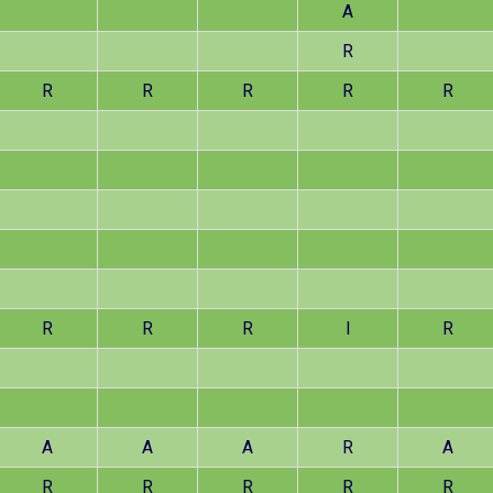
A
R
R
R
R
R
R
R
R
R
I
R
A
A
A
R
A
R
R
R
R
R