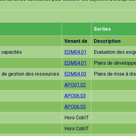
Sorties
Venant de
Description
s capacités
EDM04.01
Evaluation des exig
EDM04.01
Plans de développe
re de gestion des ressources
EDM04.03
Plans de mise à di
APO01.02
APO06.03
APO06.03
Hors CobIT
Hors CobIT