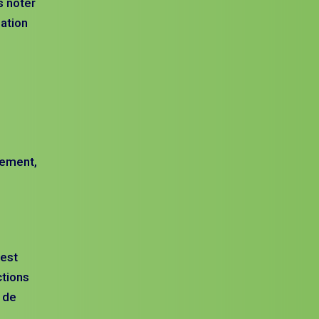
s noter
sation
tement,
 est
ctions
é de