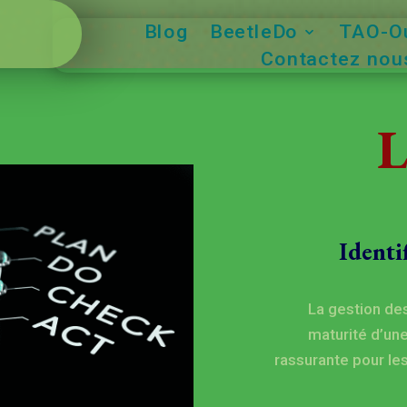
Blog
BeetleDo
TAO-Ou
Contactez nous
L
Identi
La gestion des
maturité d’une
rassurante pour les 