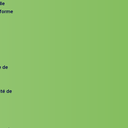
lle
iforme
e de
ité de