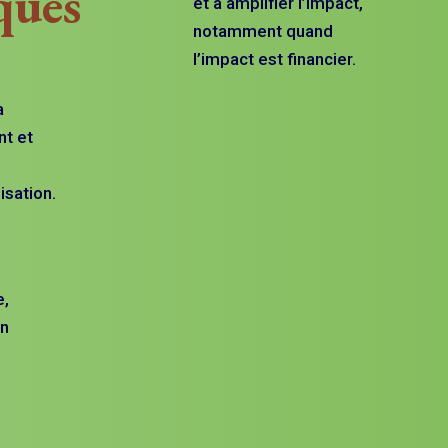
ques
et à amplifier l’impact,
notamment quand
l’impact est financier.
a
nt et
isation.
e,
On