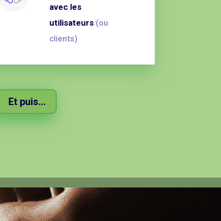
avec les
utilisateurs
(ou
clients)
Et puis...