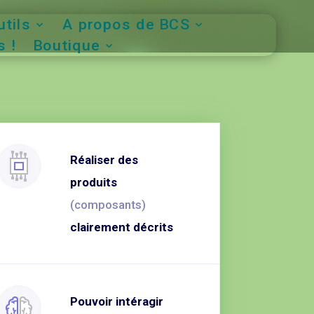
tils
A propos de BCS
 !
Boutique
Réaliser des
produits
(composants)
clairement décrits
Pouvoir intéragir