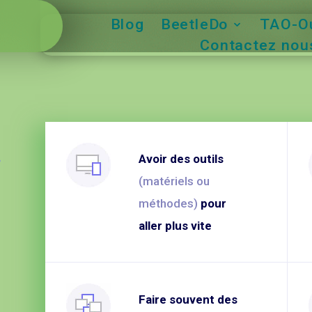
Blog
BeetleDo
TAO-Ou
Contactez nous
r
Avoir des outils
(matériels ou
méthodes)
pour
aller plus vite
Faire souvent des