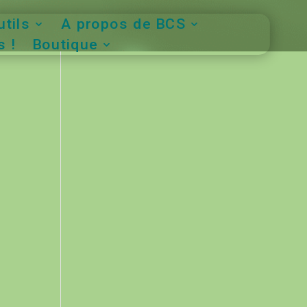
tils
A propos de BCS
 !
Boutique