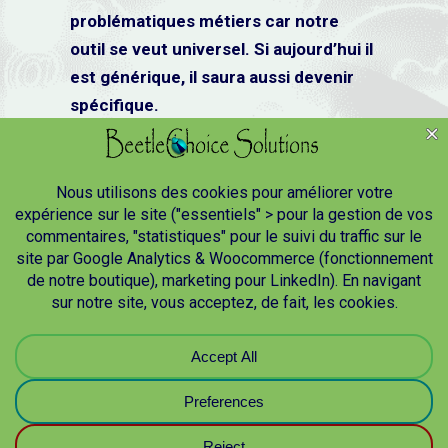
problématiques métiers car notre
outil se veut universel. Si aujourd’hui il
est générique, il saura aussi devenir
spécifique.
Vous sentez-vous à l’aise avec l’outil
(manipulation, autonomie) ?
Appréciez-vous l’accompagnement
proposé (guides, supports
méthodologiques) ?
Que pensez-vous de notre approche
tarifaire (coût à l’usage, parrainage) ?
Que pensez-vous de l’esprit scarabée ?