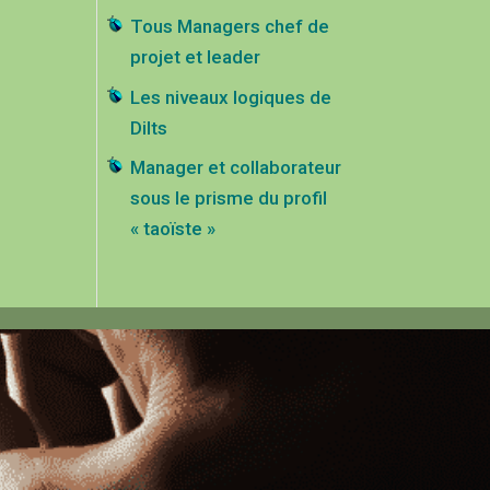
Tous Managers chef de
projet et leader
Les niveaux logiques de
Dilts
Manager et collaborateur
sous le prisme du profil
« taoïste »