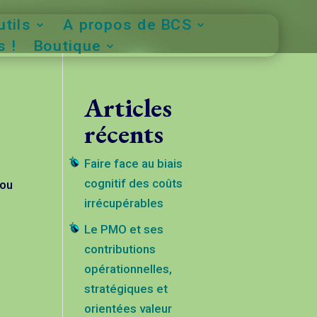
tils
A propos de BCS
 !
Boutique
Articles
récents
Faire face au biais
cognitif des coûts
 ou
irrécupérables
Le PMO et ses
contributions
opérationnelles,
stratégiques et
orientées valeur