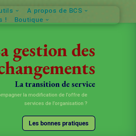
tils
A propos de BCS
 !
Boutique
a gestion des
changements
La transition de service
pagner la modification de l’offre de
services de l’organisation ?
Les bonnes pratiques