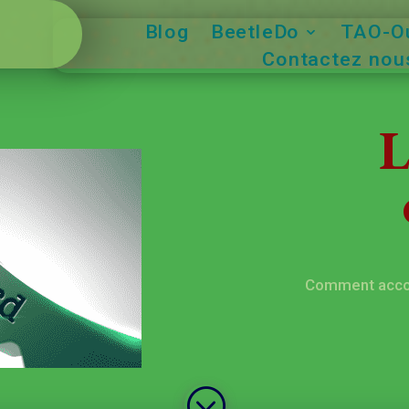
Blog
BeetleDo
TAO-Ou
Contactez nous
L
Comment accom
;