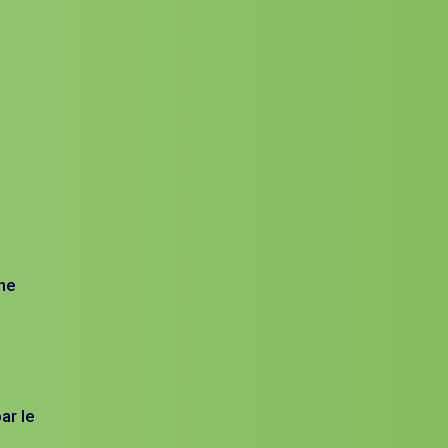
une
ar le