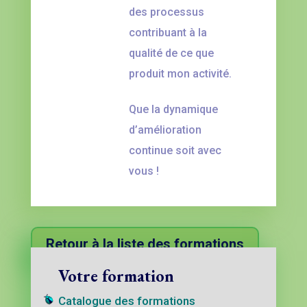
des processus
contribuant à la
qualité de ce que
produit mon activité.
Que la dynamique
d’amélioration
continue soit avec
vous !
Retour à la liste des formations
Votre formation
Catalogue des formations